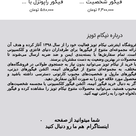
فیگور شخصیت راپونزل (گیسو کمند) با موهای بلند
فیگور راپونزل با موهای باز
۲,۳۰۰,۰۰۰ تومان
۵۸۰,۰۰۰ تومان
​درباره نیکام تویز
فروشگاه اینترنتی نیکام تویز فعالیت خود را از سال ۱۳۹۸ آغاز کرده و هدف آن
رائه مجموعه‌ای متنوع از فیگورها برای طرفداران دنیای فانتزی و کلکسیونی
ست. تمام سفارش‌ها با بسته‌بندی ایمن و ضد ضربه ارسال می‌شوند تا
حصولات در بهترین وضعیت به دست مشتریان برسند.
ا خرید از نیکام تویز می‌توانید بدون نیاز به جستجوی طولانی در فروشگاه‌های
ختلف، به مجموعه‌ای متنوع از فیگورهای انیمه، اکشن فیگورهای دیزنی،
یگورهای مارول و شخصیت‌های محبوب کارتونی دسترسی داشته باشید و
حصول مورد علاقه خود را به صورت آنلاین سفارش دهید.
گر به دنبال خرید فیگور انیمه، اکشن فیگور کلکسیونی یا مجسمه شخصیت‌های
حبوب هستید، می‌توانید محصولات متنوع نیکام تویز را مشاهده کرده و فیگور
لخواه خود را به راحتی تهیه کنید.
شما میتوانید از صفحه
اینستاگرام هم ما رو دنبال کنید