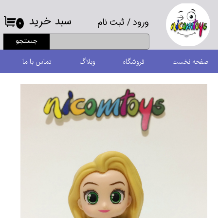
سبد خرید
ورود
/
ثبت نام
حساب کاربری من
۰
جستجو
تغییر گذر واژه
صفحه نخست
فروشگاه
وبلاگ
تماس با ما
سفارشات
خروج از حساب کاربری