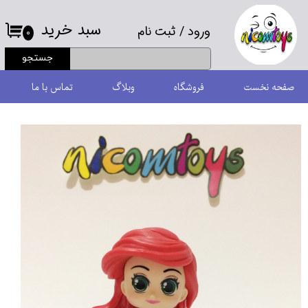
سبد خرید
ورود
/
ثبت نام
حساب کاربری من
۰
جستجو
تغییر گذر واژه
صفحه نخست
فروشگاه
وبلاگ
تماس با ما
سفارشات
خروج از حساب کاربری