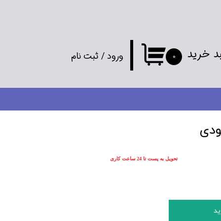
د خرید
ورود
/
ثبت نام
۰
حساب کاربری
من
تغییر گذر واژه
ودی
سفارشات
تحویل به پست تا 24 ساعت کاری
خروج از
حساب کاربری
ید