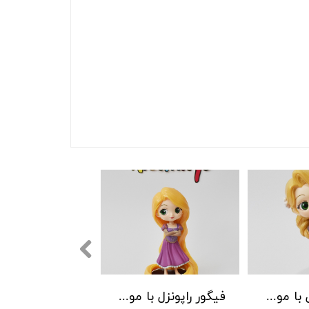
فیگور راپونزل با موهای بسته
فیگور راپونزل با موهای باز