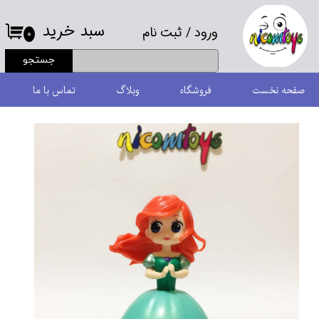
سبد خرید
ورود
/
ثبت نام
حساب کاربری من
۰
جستجو
تغییر گذر واژه
صفحه نخست
فروشگاه
وبلاگ
تماس با ما
سفارشات
خروج از حساب کاربری