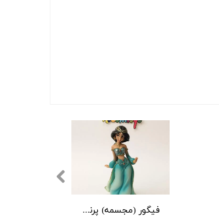
فیگور (مجسمه) پرنسس جاسمین علاالدین دیزنی Disney Aladdin Jasmine Statue