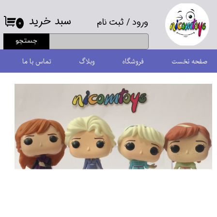
سبد خرید
ورود
/
ثبت نام
حساب کاربری من
۰
جستجو
تغییر گذر واژه
صفحه نخست
فروشگاه
وبلاگ
تماس با ما
سفارشات
خروج از حساب کاربری