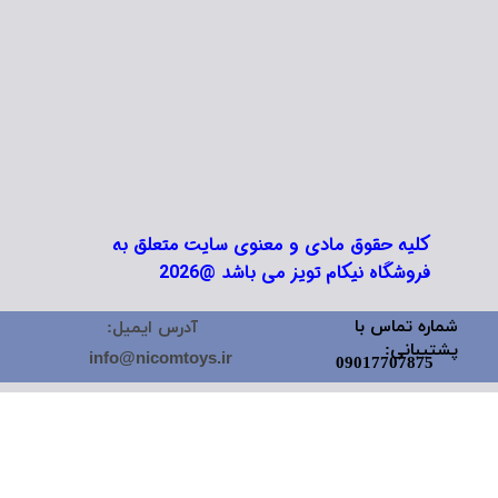
کلیه حقوق مادی و معنوی سایت متعلق به
فروشگاه نیکام تویز می باشد @2026
شماره تماس با
آدرس ایمیل:
پشتیبانی:
info@nicomtoys.ir
09017707875