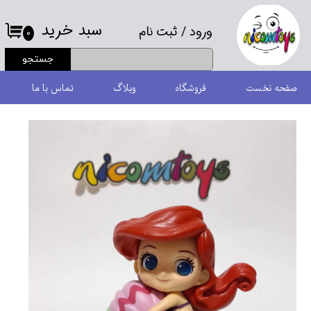
سبد خرید
ورود
/
ثبت نام
حساب کاربری من
۰
جستجو
تغییر گذر واژه
صفحه نخست
فروشگاه
وبلاگ
تماس با ما
سفارشات
خروج از حساب کاربری