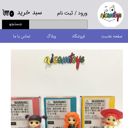
سبد خرید
ورود
/
ثبت نام
حساب کاربری من
۰
جستجو
تغییر گذر واژه
صفحه نخست
فروشگاه
وبلاگ
تماس با ما
سفارشات
خروج از حساب کاربری