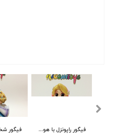
فیگور سفید برفی چشم تیله ای پایه گلبرگی
فیگور راپونزل با هودی