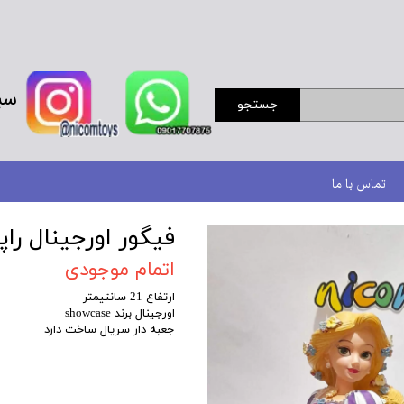
سب
جستجو
تماس با ما
فیگور اورجینال راپونز
اتمام موجودی
ارتفاع 21 سانتیمتر
اورجینال برند showcase
جعبه دار سریال ساخت دارد