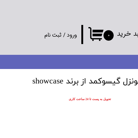
د خرید
ورود
/
ثبت نام
۰
حساب کاربری
من
تغییر گذر واژه
ل گیسوکمد از برند showcase
سفارشات
تحویل به پست تا 24 ساعت کاری
خروج از
حساب کاربری