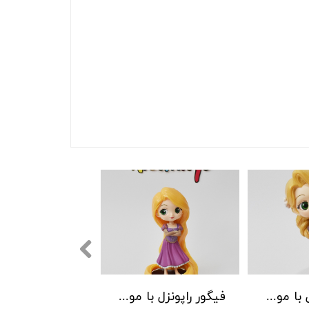
فیگور راپونزل با موهای بسته
فیگور راپونزل با موهای باز