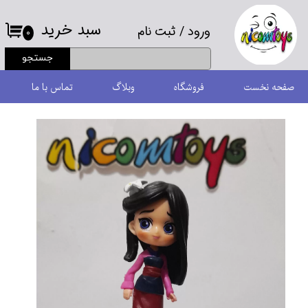
سبد خرید
ورود
/
ثبت نام
حساب کاربری من
۰
جستجو
تغییر گذر واژه
صفحه نخست
فروشگاه
وبلاگ
تماس با ما
سفارشات
خروج از حساب کاربری