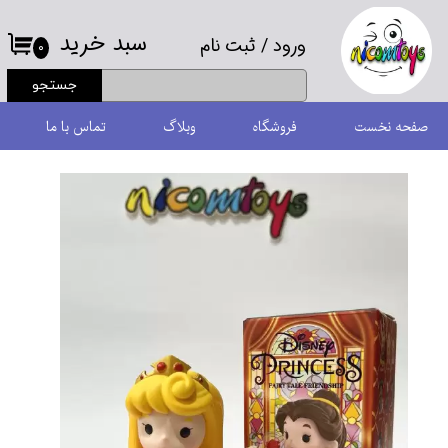
سبد خرید
ورود
/
ثبت نام
حساب کاربری من
۰
جستجو
تغییر گذر واژه
صفحه نخست
فروشگاه
وبلاگ
تماس با ما
سفارشات
خروج از حساب کاربری