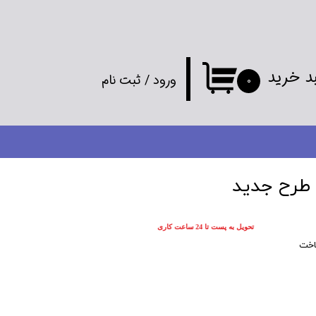
د خرید
ورود
/
ثبت نام
۰
حساب کاربری
من
تغییر گذر واژه
 طرح جدید
سفارشات
تحویل به پست تا 24 ساعت کاری
خروج از
اخت
حساب کاربری