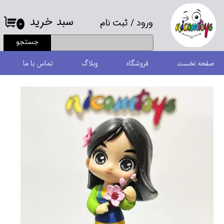
سبد خرید
ورود
/
ثبت نام
حساب کاربری من
۰
جستجو
تغییر گذر واژه
صفحه نخست
فروشگاه
وبلاگ
تماس با ما
سفارشات
خروج از حساب کاربری