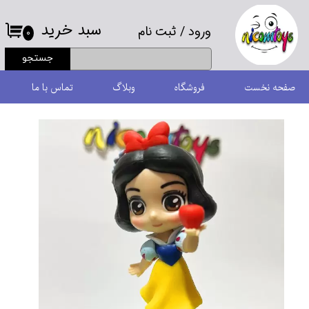
سبد خرید
ورود
/
ثبت نام
حساب کاربری من
۰
جستجو
تغییر گذر واژه
صفحه نخست
فروشگاه
وبلاگ
تماس با ما
سفارشات
خروج از حساب کاربری