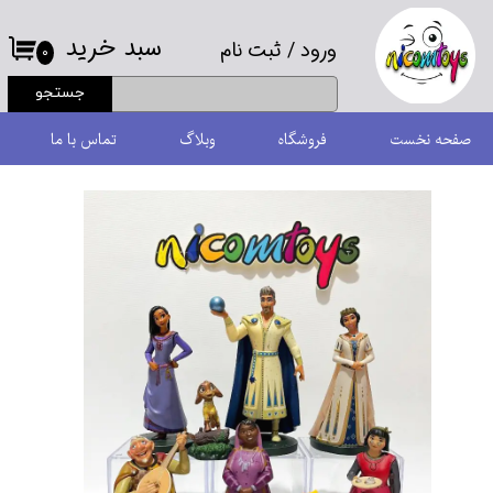
سبد خرید
ورود
/
ثبت نام
حساب کاربری من
۰
جستجو
تغییر گذر واژه
صفحه نخست
فروشگاه
وبلاگ
تماس با ما
سفارشات
خروج از حساب کاربری