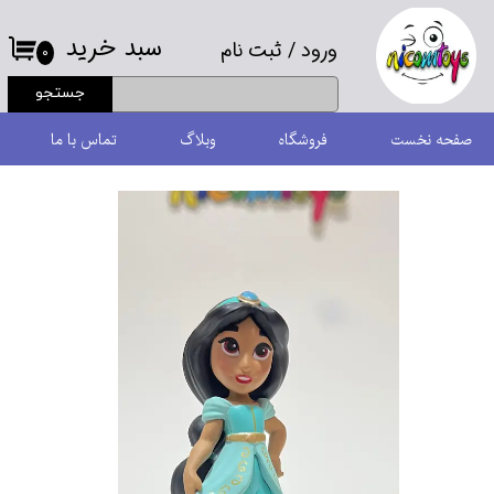
سبد خرید
ورود
/
ثبت نام
حساب کاربری من
۰
جستجو
تغییر گذر واژه
صفحه نخست
فروشگاه
وبلاگ
تماس با ما
سفارشات
خروج از حساب کاربری