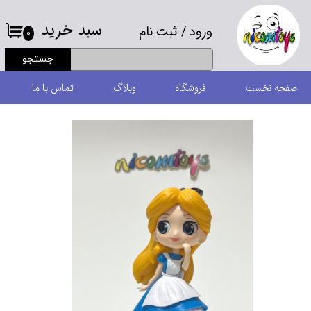
سبد خرید
ورود
/
ثبت نام
حساب کاربری من
۰
جستجو
تغییر گذر واژه
صفحه نخست
فروشگاه
وبلاگ
تماس با ما
سفارشات
خروج از حساب کاربری