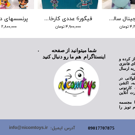
فیگور اورجینال سالیوان دیزنی
فیگور6 عددی کارخانه هیولا اورجینال دیزنی
تومان
۴,۹۰۰,۰۰۰ تومان
۲,۸۰۰,۰۰۰ تومان
شما میتوانید از صفحه
اینستاگرام هم ما رو دنبال کنید
ی نیکام تویز فعالیت خود را از سال ۱۳۹۸ آغاز کرده و
ای فانتزی
به ارسال
د.
ولانی در
مه، اکشن
کارتونی
ت آنلاین
یا مجسمه
 تویز را
info@nicomtoys.ir
آدرس ایمیل:
09017707875