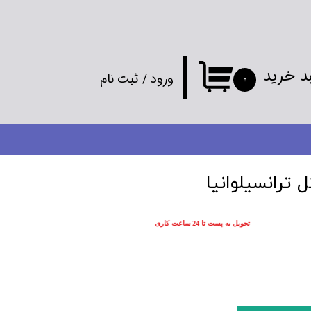
د خرید
ورود
/
ثبت نام
۰
حساب کاربری
من
تغییر گذر واژه
ترانسیلوانیا
سفارشات
تحویل به پست تا 24 ساعت کاری
خروج از
حساب کاربری