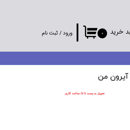
د خرید
ورود
/
ثبت نام
۰
حساب کاربری
من
تغییر گذر واژه
آیرون من
سفارشات
تحویل به پست تا 24 ساعت کاری
خروج از
حساب کاربری