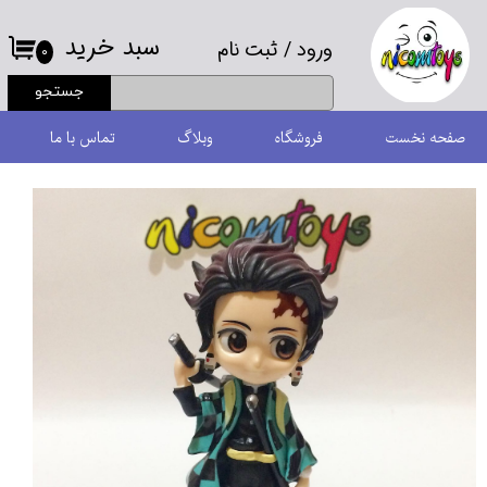
سبد خرید
ورود
/
ثبت نام
حساب کاربری من
۰
جستجو
تغییر گذر واژه
صفحه نخست
فروشگاه
وبلاگ
تماس با ما
سفارشات
خروج از حساب کاربری