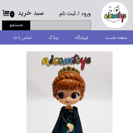
سبد خرید
ورود
/
ثبت نام
حساب کاربری من
۰
جستجو
تغییر گذر واژه
صفحه نخست
فروشگاه
وبلاگ
تماس با ما
سفارشات
خروج از حساب کاربری