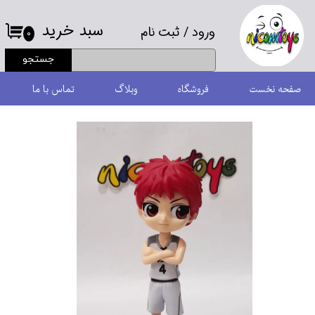
سبد خرید
ورود
/
ثبت نام
حساب کاربری من
۰
جستجو
تغییر گذر واژه
صفحه نخست
فروشگاه
وبلاگ
تماس با ما
سفارشات
خروج از حساب کاربری