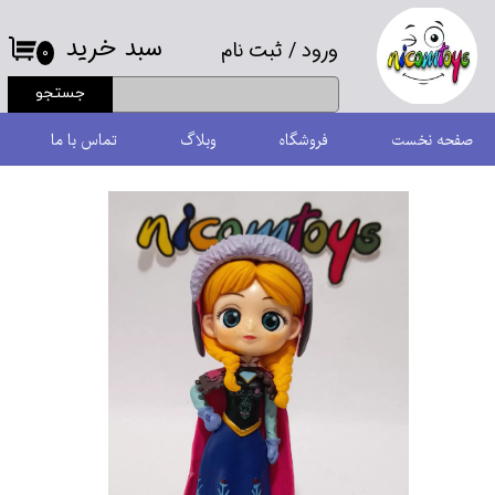
سبد خرید
ورود
/
ثبت نام
حساب کاربری من
۰
جستجو
تغییر گذر واژه
صفحه نخست
فروشگاه
وبلاگ
تماس با ما
سفارشات
خروج از حساب کاربری