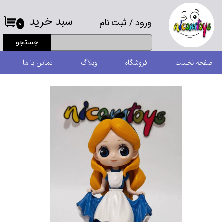
سبد خرید
ورود
/
ثبت نام
حساب کاربری من
۰
جستجو
تغییر گذر واژه
صفحه نخست
فروشگاه
وبلاگ
تماس با ما
سفارشات
خروج از حساب کاربری