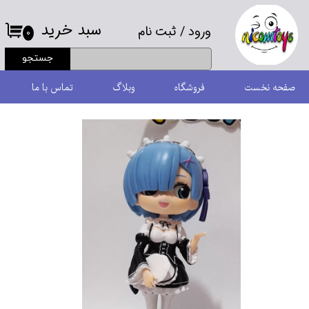
سبد خرید
ورود
/
ثبت نام
حساب کاربری من
۰
جستجو
تغییر گذر واژه
صفحه نخست
فروشگاه
وبلاگ
تماس با ما
سفارشات
خروج از حساب کاربری