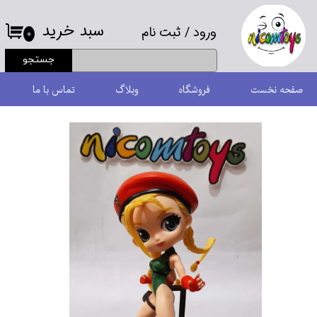
سبد خرید
ورود
/
ثبت نام
حساب کاربری من
۰
جستجو
تغییر گذر واژه
صفحه نخست
فروشگاه
وبلاگ
تماس با ما
سفارشات
خروج از حساب کاربری