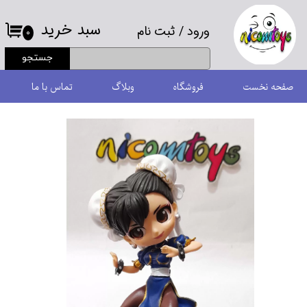
سبد خرید
ورود
/
ثبت نام
حساب کاربری من
۰
جستجو
تغییر گذر واژه
صفحه نخست
فروشگاه
وبلاگ
تماس با ما
سفارشات
خروج از حساب کاربری