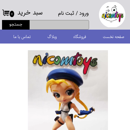
سبد خرید
ورود
/
ثبت نام
حساب کاربری من
۰
جستجو
تغییر گذر واژه
صفحه نخست
فروشگاه
وبلاگ
تماس با ما
سفارشات
خروج از حساب کاربری