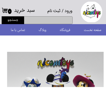
سبد خرید
ورود
/
ثبت نام
حساب کاربری من
۰
جستجو
تغییر گذر واژه
صفحه نخست
فروشگاه
وبلاگ
تماس با ما
سفارشات
خروج از حساب کاربری