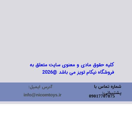
کلیه حقوق مادی و معنوی سایت متعلق به
فروشگاه نیکام تویز می باشد @2026
شماره تماس با
آدرس ایمیل:
پشتیبانی:
info@nicomtoys.ir
09017707875