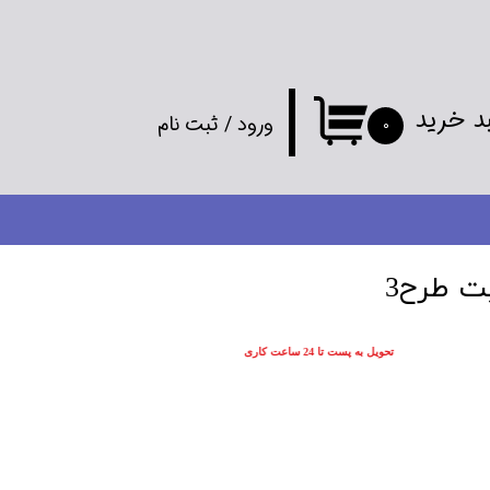
د خرید
ورود
/
ثبت نام
۰
حساب کاربری
من
تغییر گذر واژه
یت طرح3
سفارشات
تحویل به پست تا 24 ساعت کاری
خروج از
حساب کاربری