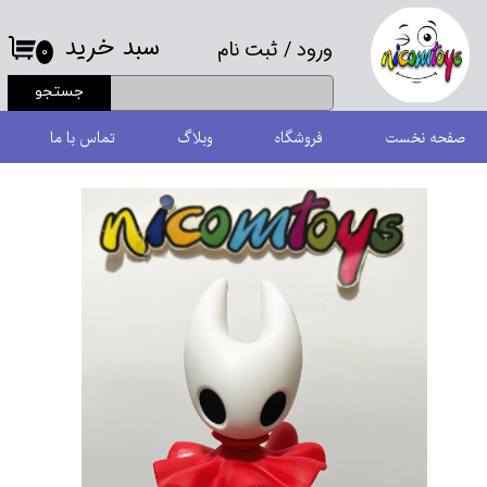
سبد خرید
ورود
/
ثبت نام
حساب کاربری من
۰
جستجو
تغییر گذر واژه
صفحه نخست
فروشگاه
وبلاگ
تماس با ما
سفارشات
خروج از حساب کاربری