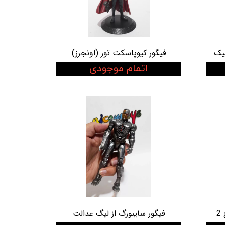
یک
فیگور کیوپاسکت تور (اونجرز)
اتمام موجودی
2
فیگور سایبورگ از لیگ عدالت