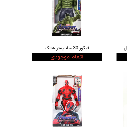
ل
فیگور 30 سانتیمتر هالک
اتمام موجودی