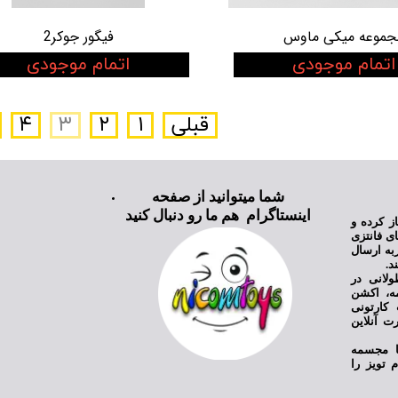
جموعه میکی ماوس
فیگور جوکر2
اتمام موجودی
اتمام موجودی
قبلی
۱
۲
۳
۴
شما میتوانید از صفحه
اینستاگرام هم ما رو دنبال کنید
ی نیکام تویز فعالیت خود را از سال ۱۳۹۸ آغاز کرده و
ای فانتزی
به ارسال
د.
ولانی در
مه، اکشن
کارتونی
ت آنلاین
یا مجسمه
 تویز را