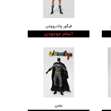
فیگور واندروومن
اتمام موجودی
بتمن