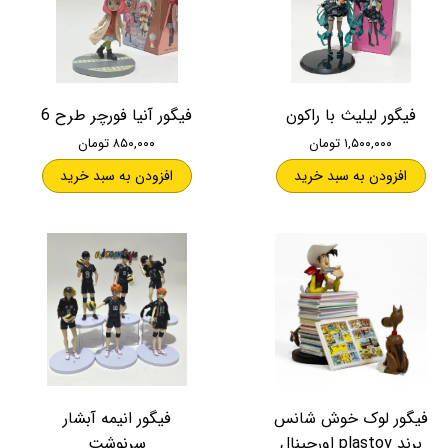
فیگور لیلیث با راکون
فیگور آنیا فورچر طرح 6
۱,۵۰۰,۰۰۰ تومان
۸۵۰,۰۰۰ تومان
افزودن به سبد خرید
افزودن به سبد خرید
فیگور لوک خوش شانس
فیگور انیمه آبشار
برند plastoy اورجینال
سرنوشت